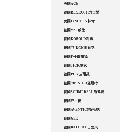
美國ACE
德國REXROTH力士樂
美國LINCOLN林肯
德國VSE威仕
德國KOBOLD科寶
德國TURCK圖爾克
德國P+F倍加福
德國SICK施克
德國PILZ皮爾茲
德國MEISTER邁斯特
德國SCHMERSAL施邁賽
德國巴士德
德國AVENTICS安沃馳
德國GSR
德國BALLUFF巴魯夫