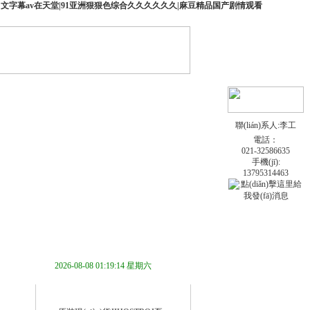
中文字幕av在天堂|91亚洲狠狠色综合久久久久久久|麻豆精品国产剧情观看
聯(lián)系人:李工
電話：
021-32586635
手機(jī):
13795314463
系我們
2026-08-08 01:19:15 星期六
技術(shù)文章