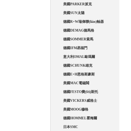
美國PARKER派克
美國SUN太陽
德國R+W瑞偉聯(lián)軸器
德國DEMAG德馬格
德國SOMMER索馬
德國IFM易福門
意大利OMAL歐瑪爾
德國SCHUNK雄克
德國E+H恩格斯豪斯
美國MAC電磁閥
德國FESTO費(fèi)斯托
美國VICKERS威格士
美國MOOG穆格
德國HOMMEL霍梅爾
日本SMC