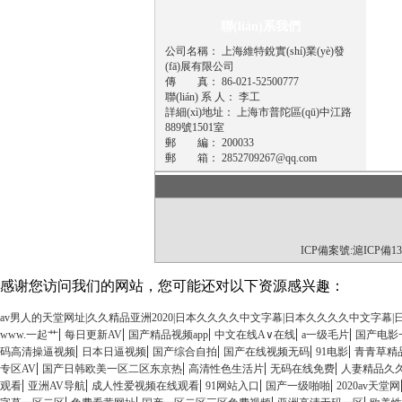
聯(lián)系我們
公司名稱： 上海維特銳實(shí)業(yè)發
(fā)展有限公司
傳 真： 86-021-52500777
聯(lián) 系 人： 李工
詳細(xì)地址： 上海市普陀區(qū)中江路
889號1501室
郵 編： 200033
郵 箱：
2852709267@qq.com
ICP備案號:
滬ICP備13
感谢您访问我们的网站，您可能还对以下资源感兴趣：
av男人的天堂网址|久久精品亚洲2020|日本久久久久中文字幕|日本久久久久中文字幕
|
|
|
|
|
www.一起艹
每日更新AV
国产精品视频app
中文在线A∨在线
a一级毛片
国产电影
|
|
|
|
|
码高清操逼视频
日本日逼视频
国产综合自拍
国产在线视频无码
91电影
青青草精
|
|
|
|
专区AV
国产日韩欧美一区二区东京热
高清性色生活片
无码在线免费
人妻精品久
|
|
|
|
|
观看
亚洲AV导航
成人性爱视频在线观看
91网站入口
国产一级啪啪
2020av天堂网
|
|
|
|