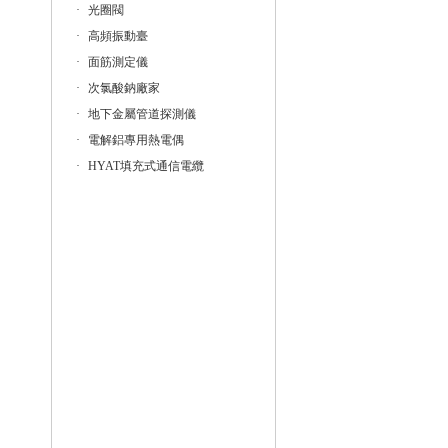
·
光圈閥
·
高頻振動臺
·
面筋測定儀
·
次氯酸鈉廠家
·
地下金屬管道探測儀
·
電解鋁專用熱電偶
·
HYAT填充式通信電纜