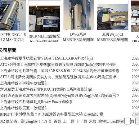
DWG系列
原廠進(jìn)口
DKG-1 8
RICKMEIER齒輪泵
ATOS電
S COC現
MEISTER流量開關
MEISTER流量開關
DKZOR-AE
R25系列原廠德國
貨流量開關
(guān)原裝全新現
(guān)DKMA-1系
171帶正遮
進(jìn)口現(xiàn)貨
n)
公司新聞
(xiàn)貨
列現(xiàn)貨
上海維特銳夏季德國到貨VEGA VES61EXXIRA料位計(jì)
202
ATOS阿托斯比例閥在注塑機(jī)射膠速度與壓力閉環(huán)控制中的作用
202
上海維特銳七月新到貨！原裝PARKER IOS 1220EUR油污分析儀重磅登場
202
ATOS 阿托斯比例閥的安裝方向、泄油管路連接與系統(tǒng)污染度要求
202
上海維特銳2026端午放假通知
202
六月精選上海維特銳到貨KRACHT德國VC系列流量計(jì)
202
如何通過賀德克濾芯的壓差發(fā)訊器預(yù)警系統(tǒng)污染狀態(tài)？
202
上海維特銳五月德國到貨Rotary Power齒輪泵
202
上海維特銳歡度五一放假通知
202
如何計(jì)算沖擊能量？ACE緩沖器資料選型五大關(guān)鍵步驟
202
382 條記錄，當(dāng)前 1 / 39 頁 首頁 上一頁
下一頁
末頁
跳轉(zhuǎn)到第
頁