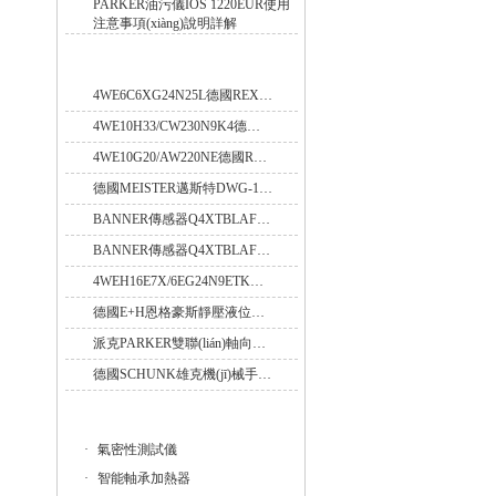
PARKER油污儀IOS 1220EUR使用
注意事項(xiàng)說明詳解
熱門產(chǎn)品
4WE6C6XG24N25L德國REXROTH力士樂六通電磁閥上?？偞?/a>
4WE10H33/CW230N9K4德國REXROTH力士樂電磁閥現(xiàn)貨庫存
4WE10G20/AW220NE德國REXROTH力士樂十通電磁閥優(yōu)勢供應(yīng)
德國MEISTER邁斯特DWG-18 G1/2流量開關(guān)現(xiàn)貨
BANNER傳感器Q4XTBLAF300-Q8資料說明
BANNER傳感器Q4XTBLAF300-Q8型號說明
4WEH16E7X/6EG24N9ETK德國力士樂三通電磁閥保證
德國E+H恩格豪斯靜壓液位計(jì)的參數(shù)
派克PARKER雙聯(lián)軸向柱塞泵上海銷售
德國SCHUNK雄克機(jī)械手代理商 SLH-020-100
友情鏈接
·
氣密性測試儀
·
智能軸承加熱器