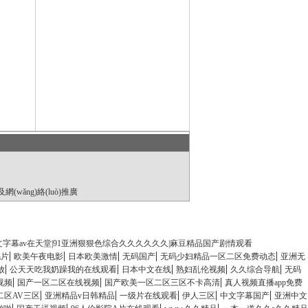
網(wǎng)絡(luò)推廣
文字幕av在天堂|91亚洲狠狠色综合久久久久久久|麻豆精品国产剧情观看
|
|
|
|
|
毛片
欧美午夜电影
日本欧美激情
无码国产
无码少妇精品一区二区免费动态
亚洲无
|
|
|
|
|
放
公天天吃我奶躁我的在线观看
日本中文在线
熟妇乱伦视频
久久综合导航
无码
|
|
|
视频
国产一区二区在线视频
国产欧美一区二区三区不卡高清
真人视频直播app免费
|
|
|
|
|
二区AV三区
亚洲精品v日韩精品
一级片在线观看
伊人三区
中文字幕国产
亚洲中文
|
|
|
|