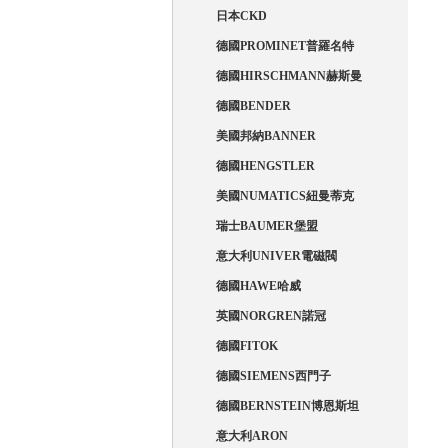
日本CKD
德國PROMINET普羅名特
德國HIRSCHMANN赫斯曼
德國BENDER
美國邦納BANNER
德國HENGSTLER
美國NUMATICS紐曼蒂克
瑞士BAUMER堡盟
意大利UNIVER電磁閥
德國HAWE哈威
英國NORGREN諾冠
德國FITOK
德國SIEMENS西門子
德國BERNSTEIN博恩斯坦
意大利ARON