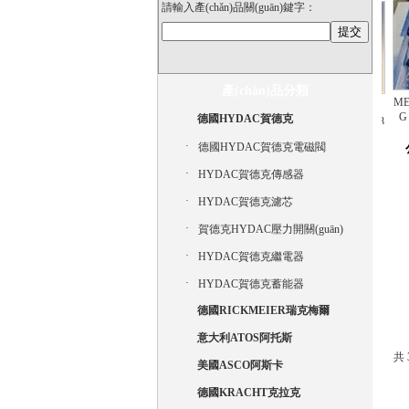
請輸入產(chǎn)品關(guān)鍵字：
產(chǎn)品分類
MEISTER 
KF 63 RF 2-D 15
HYDAC賀德克壓
德國進(jìn)口全新
G 1 2 M
德國HYDAC賀德克
KARCHT原廠德國
MEISTER DKG-1 8
力傳感器工廠直供
(xiàn)
G 1 2 MS COC
全新
價(jià)格低
·
德國HYDAC賀德克電磁閥
(guā
·
HYDAC賀德克傳感器
·
HYDAC賀德克濾芯
·
賀德克HYDAC壓力開關(guān)
·
HYDAC賀德克繼電器
·
HYDAC賀德克蓄能器
德國RICKMEIER瑞克梅爾
意大利ATOS阿托斯
共 
美國ASCO阿斯卡
德國KRACHT克拉克