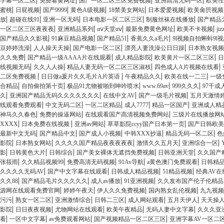
字幕一区二区
免费看黄网址
国产一区二区三区免费视频
亚洲高清无码一区
欧美性
|
|
|
|
|
|
蜜桃
日屁视频
国产9999
黄色A级视频
18禁美女网站
日本爱爱视频
欧美肏屄视频
|
|
|
|
|
放
超碰在线91
亚洲一区无码
日本电影一区二区三区
制服丝袜在线播放
国产精品
|
|
|
|
|
一区二区三区夜夜夜
亚洲精品系列
αⅴ天堂αⅴ
最新免费黄色网址
欧美不卡视频
ji
|
|
|
|
国产精品久久影视
91麻豆精品视频
国产精品51
香蕉久久a毛片
9l视频自拍蝌蚪9l
|
|
|
|
豆婷婷洗澡
人人操天天操
国产电影一区二区
漂亮人妻洗澡公日日躁
日本熟女视频
|
|
|
|
久久免费
国产精品一级AAAA片在线观看
成人精品影院
欧美黄片一区二区三区
日
|
|
|
|
线视频无码
久久人人操
精品人妻无码一区二区三区淑枝
四色成人A片视频在线看
|
|
|
|
二区免费视频
日日做a爰片久久毛片A片英语
午夜精品久久
欧美在线一二三
一级
|
|
|
|
|
合精品
自拍偷拍第十页
极品91尤物被啪到呻吟喷水
www.69av
999久久久
97干成
|
|
|
|
久
亚洲国产精品无码久久久久久久久
在线中文AV
国产一级毛片视频
五月天激情
|
|
|
|
|
线观看免费观看
中文无码二区
一区二区精品
成人7777
精品一区国产
亚洲成人精
|
|
|
神马久久春色
免费的操逼网站
在线观看国产高清视频免费网站
三级片在线播放网
|
|
|
|
XXXX
日本免费在线视频
亚洲av网站
草草影院ccyy国产日本第一页
国产日韩欧美
|
|
|
|
|
最新中文无码
国产精品中文
国产成人小视频
中韩XXX抄逼
精品无码一区二区
色
|
|
|
|
|
影院
日本熟女网站
久久久久国产精品夜夜夜夜夜
激情久久五月天
亚洲综合一区
|
|
|
|
|
影
日韩黄色大片
日韩综合
国产美女裸体无遮挡免费视频
日韩亚洲天堂
久久国产
|
|
|
|
|
张筱雨
久久精品视频99
免费高清无码视频
91Av导航
a黄色澳门免费观看
日韩精
|
|
|
|
久久久久无码AV
国产中文字幕在线观看
日韩成人精品视频
51精品视频
经典AV在
|
|
|
|
久久88
国产精品毛片久久久久久
成人av播放
91亚洲视频
久久发布国产伦子伦精
|
|
|
|
源网在线观看免费官网
婷婷午夜天
伊人久久免费视频
国内熟女乱伦视频
九九视频
|
|
|
|
|
|
污污
熟女一区二区
亚洲激情综合
日韩二三区
成人网站观看
五月天伊人
天天操
|
|
|
|
|
影院
日日夜夜视频
尤物网站在线观看
欧美午夜精品
无码人妻中文字幕
久久久亚
|
|
|
|
看
一区中文字幕
av免费观看网站
国产视频精品一区二区三区
亚洲字幕AV一区二